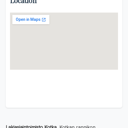
Location
Lakiasiaintoimisto Kotka
, Kotkan rannikon